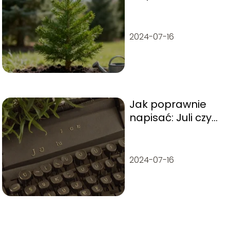
wymagania,
podlewanie
2024-07-16
Jak poprawnie
napisać: Juli czy
Julii? Krótki
poradnik
ortograficzny
2024-07-16