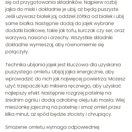
się od przygotowania składników. Najpierw rozbij
jajka do miski i dokładnie je ubij, aż będą puszyste.
Jeśli używasz białek jaj, oddziel żółtka od białek i ubij
same białka. Następnie dodaj do jajek wybrane
dodatki białkowe, takie jak tofu, kurczak czy ser, oraz
warzywa, nasiona i orzechy. Wszystkie składniki
dokładnie wymieszaj, aby równomiernie się
połączyły.
Technika ubijania jajek jest kluczowa dla uzyskania
puszystego omletu. Ubijaj jajka energicznie, aby
wprowadzić do nich jak najwięcej powietrza. Możesz
użyć trzepaczki lub miksera ręcznego, aby uzyskać
najlepszy efekt. Następnie rozgrzej patelnię na
średnim ogniu i dodaj odrobinę oleju lub masła. Wlej
mieszankę jajeczną na patelnię i smaż omlet przez
kilka minut, aż spód będzie złocisty i chrupiący.
Smażenie omletu wymaga odpowiedniej