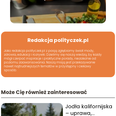
Redakcja polityczek.pl
Jako redakcja polityczek.pl z pasją zgłębiamy świat mody,
zdrowia, edukacji i rozrywki. Dzielimy się naszą wiedzą, by każdy
mógł czerpać inspiracje i praktyczne porady, niezależnie od
poziomu zaawansowania. Naszą misją jest przekazywanie
nawet najtrudniejszych tematów w przystępny i ciekawy
sposób.
Może Cię również zainteresować
Jodła kalifornijska
– uprawa,