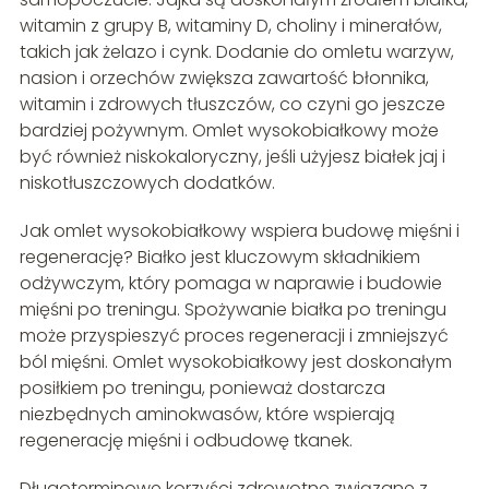
witamin z grupy B, witaminy D, choliny i minerałów,
takich jak żelazo i cynk. Dodanie do omletu warzyw,
nasion i orzechów zwiększa zawartość błonnika,
witamin i zdrowych tłuszczów, co czyni go jeszcze
bardziej pożywnym. Omlet wysokobiałkowy może
być również niskokaloryczny, jeśli użyjesz białek jaj i
niskotłuszczowych dodatków.
Jak omlet wysokobiałkowy wspiera budowę mięśni i
regenerację? Białko jest kluczowym składnikiem
odżywczym, który pomaga w naprawie i budowie
mięśni po treningu. Spożywanie białka po treningu
może przyspieszyć proces regeneracji i zmniejszyć
ból mięśni. Omlet wysokobiałkowy jest doskonałym
posiłkiem po treningu, ponieważ dostarcza
niezbędnych aminokwasów, które wspierają
regenerację mięśni i odbudowę tkanek.
Długoterminowe korzyści zdrowotne związane z