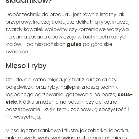
składników?
Dobór techniki do produktu jest równie istotny jak
przyprawy. Inaczej traktujesz delikatną rybę, inaczej
twardy kawałek wołowiny czy korzeniowe warzywa.
Ta sama zasada obowiązuje w kuchniach różnych
krajów – od hiszpańskich
guiso
po góralskie
kwaśnice.
Mięso i ryby
Chude, delikatne mięsa, jak filet z kurczaka czy
polędwiczki, oraz ryby, najlepiej znoszą techniki
łagodnego ogrzewania: gotowanie na parze,
sous-
vide
, krótkie smażenie na patelni czy delikatne
poszetowanie. Dzięki temu zachowują soczystość i
nie wysychają.
Mięsa łącznotkankowe i tłuste, jak żeberka, łopatka,
gulaszowe kawałki wołowiny, potrzebują długiego,