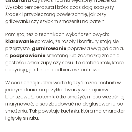
asturiana
czy kwaśnica na wędzonym żeberku.
Wysoka temperatura i krótki czas dają soczysty
środek i przypieczoną powierzchnię, jak przy
grillowaniu czy szybkim smażeniu na patelni.
Pamiętaj też o technikach wykończeniowych:
klarowanie
sprawia, że rosoły i konfitury stają się
przejrzyste,
garnirowanie
poprawia wygląd dania,
a
podprawianie
śmietaną lub zasmażką zmienia
gęstość i smak zupy czy sosu. To drobne kroki, które
decydują, jak finalnie odbierzesz potrawę.
W codziennej kuchni warto łączyć różne techniki w
jednym daniu: na przykład warzywa najpierw
blanszować, potem krótko smażyć, mięso wcześniej
marynować, a sos zbudować na deglasowaniu po
smażeniu. Tak powstaje kuchnia, która ma charakter
i głębię smaku.