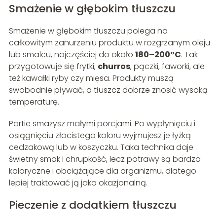
Smażenie w głębokim tłuszczu
Smażenie w głębokim tłuszczu polega na
całkowitym zanurzeniu produktu w rozgrzanym oleju
lub smalcu, najczęściej do około
180–200°C
. Tak
przygotowuje się frytki,
churros
, pączki, faworki, ale
też kawałki ryby czy mięsa. Produkty muszą
swobodnie pływać, a tłuszcz dobrze znosić wysoką
temperaturę.
Partie smażysz małymi porcjami. Po wypłynięciu i
osiągnięciu złocistego koloru wyjmujesz je łyżką
cedzakową lub w koszyczku. Taka technika daje
świetny smak i chrupkość, lecz potrawy są bardzo
kaloryczne i obciążające dla organizmu, dlatego
lepiej traktować ją jako okazjonalną.
Pieczenie z dodatkiem tłuszczu