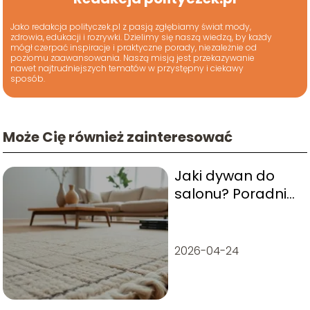
Jako redakcja polityczek.pl z pasją zgłębiamy świat mody,
zdrowia, edukacji i rozrywki. Dzielimy się naszą wiedzą, by każdy
mógł czerpać inspiracje i praktyczne porady, niezależnie od
poziomu zaawansowania. Naszą misją jest przekazywanie
nawet najtrudniejszych tematów w przystępny i ciekawy
sposób.
Może Cię również zainteresować
Jaki dywan do
salonu? Poradnik
wyboru i stylizacji
2026-04-24