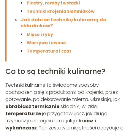
Plastry, romby i wstążki
Techniki krojenia ziemniaków
Jak dobrać technikę kulinarną do
składników?
Mięso i ryby
Warzywa i owoce
Temperatura i czas
Co to są techniki kulinarne?
Techniki kulinarne to świadome sposoby
obchodzenia się z produktami: od krojenia, przez
gotowanie, po dekorowanie talerza. Określają, jak
obrabiasz termicznie
składniki, w jakiej
temperaturze
je przygotowujesz, jak długo
trzymasz je na ogniu oraz jak je
kroisz i
wykańczasz
. Ten zestaw umiejętności decyduje o