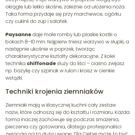
okrągłe lub lekko skośne, zależnie od ułożenia noża.
Taka forma przydaje się przy marchewce, ogórku
czy cukinii do zup i sałatek.
Paysanne
daje małe romby lub płaskie kostki o
bokach 8–10 mm. Najpierw tniesz warzywo w słupki, a
następnie ukośnie w poprzek, tworząc
charakterystyczne kształty dekoracyjne. Z kolei
technika
chiffonade
służy do liści – ciasno zwijasz
np. bazylię czy szpinak w rulon i kroisz w cienkie
wstążki.
Techniki krojenia ziemniaków
Ziemniaki mają w klasycznej kuchni cały zestaw
nazw, które odnoszą się do kształtu i rozmiaru. Każda
forma inaczej zachowuje się podczas smażenia,
pieczenia czy gotowania, dlatego profesjonaliści
zwracają na to dużą uwagę. Dla Ciebie może to być