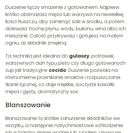
Duszenie łączy smażenie z gotowaniem. Najpierw
krótko obsmażasz mięso lub warzywa na niewielkiej
ilości tłuszczu, aby zamknąć soki w środku, a potem
dolewasz trochę płynu: wody, bulionu, wina albo ich
mieszanki. Całość przykrywasz i gotujesz na małym
ogniu, aż składniki zmiękną.
Ta technika jest idealna do
gulaszy
, potrawek,
warzywnych dań typu pisto czy długo gotowanych
zup jak tradycyjne
cocido
. Duszenie pozwala na
równomierne przenikanie smaków i rozpuszczanie
tkanki łącznej, co daje miękkie, soczyste kawałki
mięsa i gęsty, aromatyczny sos.
Blanszowanie
Blanszowanie to krótkie zanurzenie składników we
wrzątku, a następnie natychmiastowe schłodzenie
ich w bardzo zimnej wodzie lub z lodem. Używa się