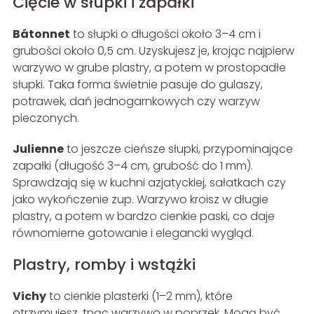
Cięcie w słupki i zapałki
Bátonnet
to słupki o długości około 3–4 cm i
grubości około 0,5 cm. Uzyskujesz je, krojąc najpierw
warzywo w grube plastry, a potem w prostopadłe
słupki. Taka forma świetnie pasuje do gulaszy,
potrawek, dań jednogarnkowych czy warzyw
pieczonych.
Julienne
to jeszcze cieńsze słupki, przypominające
zapałki (długość 3–4 cm, grubość do 1 mm).
Sprawdzają się w kuchni azjatyckiej, sałatkach czy
jako wykończenie zup. Warzywo kroisz w długie
plastry, a potem w bardzo cienkie paski, co daje
równomierne gotowanie i elegancki wygląd.
Plastry, romby i wstążki
Vichy
to cienkie plasterki (1–2 mm), które
otrzymujesz, tnąc warzywo w poprzek. Mogą być