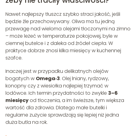
żeby nie traciły właściwości?
Nawet najlepszy tłuszcz szybko straci jakość, jeśli
będzie źle przechowywany. Oliwa ma tu jedną
przewagę nad wieloma olejami tłoczonymi na zimno
– może leżeć w temperaturze pokojowej, byle w
ciemnej butelce i z daleka od źródeł ciepła. W
praktyce dobrze znosi kilka miesięcy w kuchennej
szafce.
Inaczej jest w przypadku delikatnych olejów
bogatych w
Omega‑3
. Olej lniany, rydzowy,
konopny czy z wiesiołka najlepiej trzymać w
lodówce. Ich termin przydatności to zwykle
3–6
miesięcy
od tłoczenia, a im świeższe, tym większa
wartość dla zdrowia. Dlatego małe butelki i
regularne zużycie sprawdzają się lepiej niż jedna
duża butla na rok.