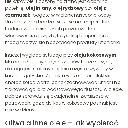
Nie każdy olej tłoczony na zimno jest dobry na
patelnię.
Olej lniany
,
olej rydzowy
czy
olej z
czarnuszki
bogate w wielonienasycone kwasy
tłuszczowe są bardzo wrażliwe na temperaturę.
Podgrzewanie niszczy ich prozdrowotne
właściwości, a przy zbyt wysokiej temperaturze
mogą tworzyć się niepożądane produkty utleniania.
Inaczej wygląda sytuacja przy
oleju kokosowym
.
Ma on dużo nasyconych kwasów tłuszczowych,
dlatego jest stabilny cieplnie i często używany w
kuchni azjatyckiej. Z punktu widzenia profilaktyki
chorób serca warto jednak zachowywać umiar i nie
traktować go jako podstawowego tłuszczu w diecie.
Dobrze sprawdzi się okazjonalnie, zwłaszcza w
potrawach, gdzie delikatny kokosowy posmak jest
mile widziany.
Oliwa a inne oleje – jak wybierać