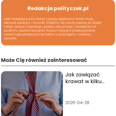
Redakcja polityczek.pl
Jako redakcja polityczek.pl z pasją zgłębiamy świat mody,
zdrowia, edukacji i rozrywki. Dzielimy się naszą wiedzą, by każdy
mógł czerpać inspiracje i praktyczne porady, niezależnie od
poziomu zaawansowania. Naszą misją jest przekazywanie
nawet najtrudniejszych tematów w przystępny i ciekawy
sposób.
Może Cię również zainteresować
Jak zawiązać
krawat w kilku
krokach?
2026-04-28