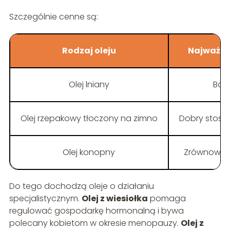
Szczególnie cenne są:
Rodzaj oleju
Najważni
Olej lniany
Bar
Olej rzepakowy tłoczony na zimno
Dobry stosu
Olej konopny
Zrównowa
Do tego dochodzą oleje o działaniu
specjalistycznym.
Olej z wiesiołka
pomaga
regulować gospodarkę hormonalną i bywa
polecany kobietom w okresie menopauzy.
Olej z