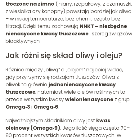
tłoczone na zimno
(lniany, rzepakowy, z czarnuszki,
z wiesiołka czy konopny) powstają bardziej jak oliwa
– w niskiej temperaturze, bez chemii, często bez
filtracji. Dzięki temu zachowują
NNKT – niezbędne
nienasycone kwasy tłuszczowe
i szereg związków
bioaktywnych.
Jak różni się skład oliwy i oleju?
Różnice między „oliwą” a „olejem” najlepiej widać,
gdy przyjrzymy się rodzajom tłuszczów. Oliwa z
oliwek to głównie
jednonienasycone kwasy
tłuszczowe
, natomiast wiele olejów roślinnych to
przede wszystkim kwasy
wielonienasycone
z grup
Omega‑3
i
Omega‑6
.
Najważniejszym składnikiem oliwy jest
kwas
oleinowy (Omega‑9)
. Jego ilość sięga często 70–
80 procent wszystkich kwasów tłuszczowych. W