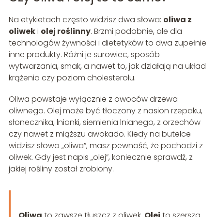
Na etykietach często widzisz dwa słowa:
oliwa z
oliwek
i
olej roślinny
. Brzmi podobnie, ale dla
technologów żywności i dietetyków to dwa zupełnie
inne produkty. Różni je surowiec, sposób
wytwarzania, smak, a nawet to, jak działają na układ
krążenia czy poziom cholesterolu.
Oliwa powstaje wyłącznie z owoców drzewa
oliwnego. Olej może być tłoczony z nasion rzepaku,
słonecznika, lnianki, siemienia lnianego, z orzechów
czy nawet z miąższu awokado. Kiedy na butelce
widzisz słowo „oliwa”, masz pewność, że pochodzi z
oliwek. Gdy jest napis „olej”, koniecznie sprawdź, z
jakiej rośliny został zrobiony.
Oliwa
to zawsze tłuszcz z oliwek.
Olej
to szersza