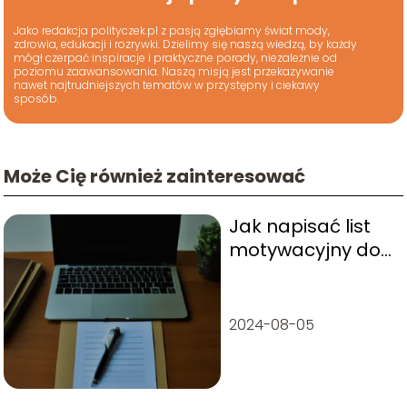
Jako redakcja polityczek.pl z pasją zgłębiamy świat mody,
zdrowia, edukacji i rozrywki. Dzielimy się naszą wiedzą, by każdy
mógł czerpać inspiracje i praktyczne porady, niezależnie od
poziomu zaawansowania. Naszą misją jest przekazywanie
nawet najtrudniejszych tematów w przystępny i ciekawy
sposób.
Może Cię również zainteresować
Jak napisać list
motywacyjny do
pracodawcy?
2024-08-05