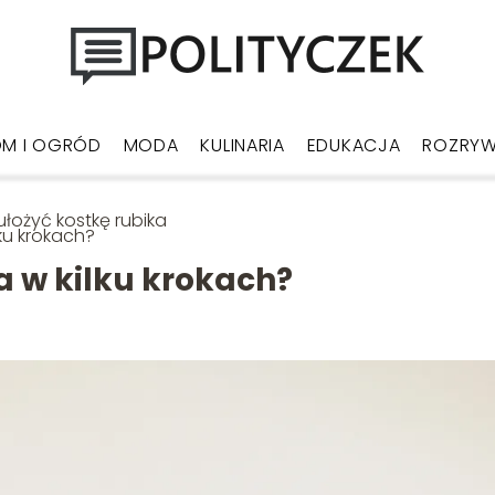
M I OGRÓD
MODA
KULINARIA
EDUKACJA
ROZRY
ułożyć kostkę rubika
lku krokach?
a w kilku krokach?