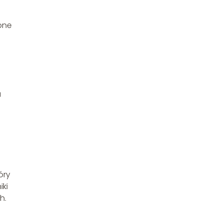
ępne
a
d
óry
iki
h.