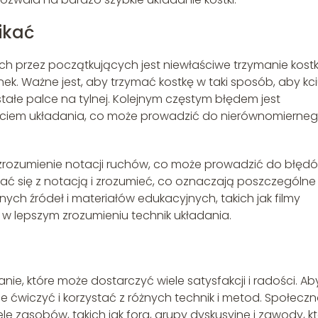
nikać
 przez początkujących jest niewłaściwe trzymanie kostki
k. Ważne jest, aby trzymać kostkę w taki sposób, aby kci
tałe palce na tylnej. Kolejnym częstym błędem jest
zęciem układania, co może prowadzić do nierównomierne
zrozumienie notacji ruchów, co może prowadzić do błęd
ać się z notacją i zrozumieć, co oznaczają poszczególne
żnych źródeł i materiałów edukacyjnych, takich jak filmy
 w lepszym zrozumieniu technik układania.
nie, które może dostarczyć wiele satysfakcji i radości. Ab
e ćwiczyć i korzystać z różnych technik i metod. Społecz
ele zasobów, takich jak fora, grupy dyskusyjne i zawody, k