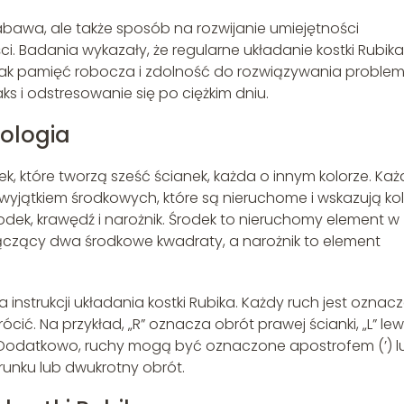
 zabawa, ale także sposób na rozwijanie umiejętności
ści. Badania wykazały, że regularne układanie kostki Rubika
jak pamięć robocza i zdolność do rozwiązywania proble
s i odstresowanie się po ciężkim dniu.
ologia
ek, które tworzą sześć ścianek, każda o innym kolorze. Ka
 wyjątkiem środkowych, które są nieruchome i wskazują ko
rodek, krawędź i narożnik. Środek to nieruchomy element w
łączący dwa środkowe kwadraty, a narożnik to element
 instrukcji układania kostki Rubika. Każdy ruch jest oznac
rócić. Na przykład, „R” oznacza obrót prawej ścianki, „L” lew
ylnej. Dodatkowo, ruchy mogą być oznaczone apostrofem (’) l
erunku lub dwukrotny obrót.