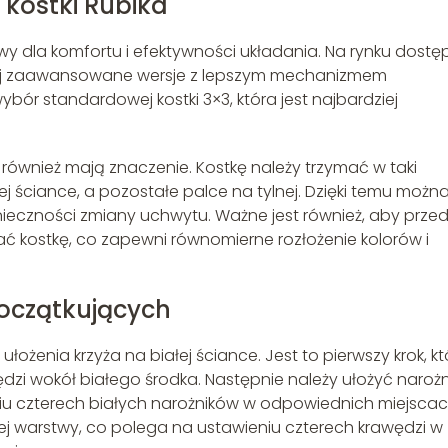
kostki Rubika
owy dla komfortu i efektywności układania. Na rynku dost
ziej zaawansowane wersje z lepszym mechanizmem
ór standardowej kostki 3×3, która jest najbardziej
 również mają znaczenie. Kostkę należy trzymać w taki
ej ściance, a pozostałe palce na tylnej. Dzięki temu możn
ieczności zmiany uchwytu. Ważne jest również, aby prze
 kostkę, co zapewni równomierne rozłożenie kolorów i
początkujących
ożenia krzyża na białej ściance. Jest to pierwszy krok, kt
dzi wokół białego środka. Następnie należy ułożyć narożn
iu czterech białych narożników w odpowiednich miejscac
iej warstwy, co polega na ustawieniu czterech krawędzi w