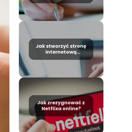
zaufanym?
Odpowiadamy
Jak stworzyć stronę
internetową
samodzielnie?
Jak zrezygnować z
Netflixa online?