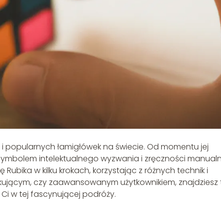
h i popularnych łamigłówek na świecie. Od momentu jej
ę symbolem intelektualnego wyzwania i zręczności manualn
ę Rubika w kilku krokach, korzystając z różnych technik i
tkującym, czy zaawansowanym użytkownikiem, znajdziesz 
Ci w tej fascynującej podróży.