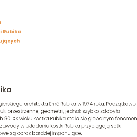
a
i Rubika
kujących
ika
ierskiego architekta Ernő Rubika w 1974 roku. Początkowo
ki przestrzennej geometrii, jednak szybko zdobyła
h 80. XX wieku kostka Rubika stała się globalnym fenome
zawody w układaniu kostki Rubika przyciągają setki
owe są coraz bardziej imponujące.