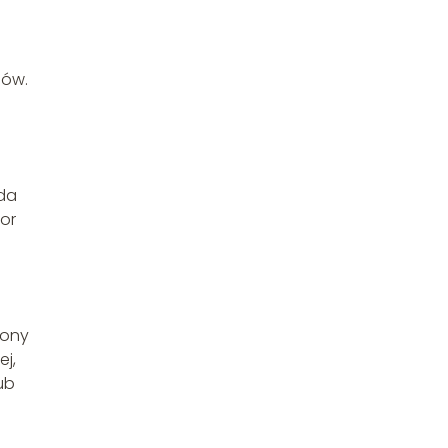
mów.
żda
lor
zony
ej,
ub