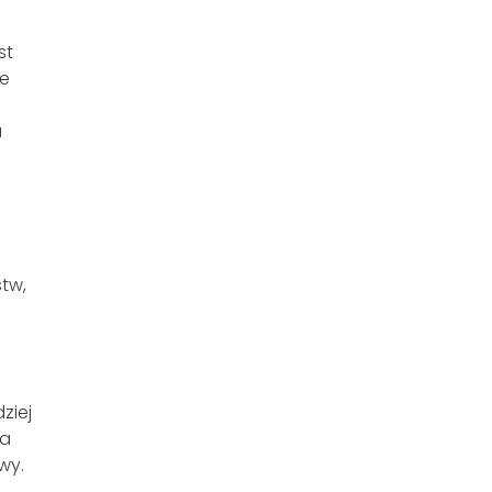
st
ie
a
stw,
ziej
ga
wy.