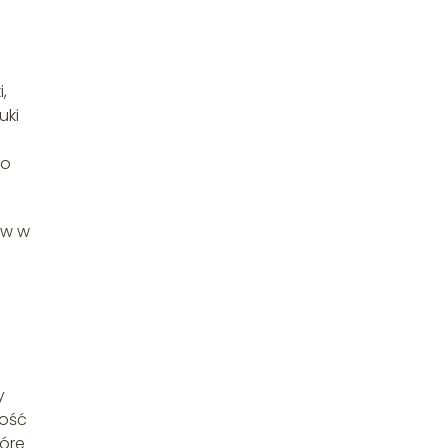
,
uki
go
ów w
y
ność
tóre