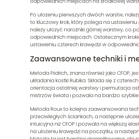
odpowiednich miejscach na środkowej warst
Po ułożeniu pierwszych dwóch warstw, należy 
to kluczowy krok, który polega na ustawieniu
należy ułożyć narożniki górnej warstwy, co 
odpowiednich miejscach. Ostatecznym krokie
ustawieniu czterech krawędzi w odpowiednic
Zaawansowane techniki i m
Metoda Fridrich, znana również jako CFOP, j
układania kostki Rubika. Składa się z cztere
orientacja ostatniej warstwy i permutacja os
mistrzów świata i pozwala na bardzo szybkie 
Metoda Roux to kolejna zaawansowana techn
przeciwległych ściankach, a następnie ułożen
intuicyjna niż CFOP i pozwala na większą ela
na ułożeniu krawędzi na początku, a następni
Metoda ta jest bardziej skomplikowana, ale p