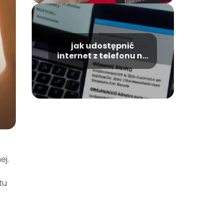
jak udostępnić
internet z telefonu na
komputer?
ej.
tu