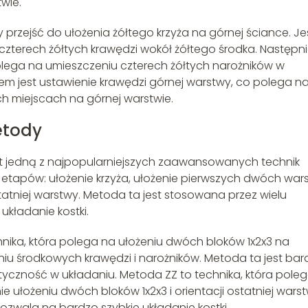
wie.
przejść do ułożenia żółtego krzyża na górnej ściance. Je
 czterech żółtych krawędzi wokół żółtego środka. Następn
polega na umieszczeniu czterech żółtych narożników w
m jest ustawienie krawędzi górnej warstwy, co polega n
h miejscach na górnej warstwie.
etody
est jedną z najpopularniejszych zaawansowanych technik
ch etapów: ułożenie krzyża, ułożenie pierwszych dwóch war
tatniej warstwy. Metoda ta jest stosowana przez wielu
układanie kostki.
ika, która polega na ułożeniu dwóch bloków 1x2x3 na
iu środkowych krawędzi i narożników. Metoda ta jest bard
styczność w układaniu. Metoda ZZ to technika, która pole
e ułożeniu dwóch bloków 1x2x3 i orientacji ostatniej warst
ozwala na bardzo szybkie układanie kostki.