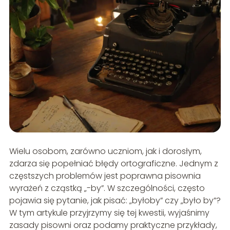
Wielu osobom, zarówno uczniom, jak i dorosłym,
zdarza się popełniać błędy ortograficzne. Jednym z
częstszych problemów jest poprawna pisownia
wyrażeń z cząstką „-by”. W szczególności, często
pojawia się pytanie, jak pisać: „byłoby” czy „było by”?
W tym artykule przyjrzymy się tej kwestii, wyjaśnimy
zasady pisowni oraz podamy praktyczne przykłady,