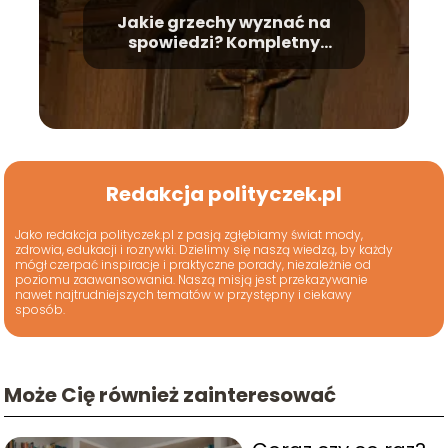
Jakie grzechy wyznać na
spowiedzi? Kompletny
poradnik
Redakcja polityczek.pl
Jako redakcja polityczek.pl z pasją zgłębiamy świat mody,
zdrowia, edukacji i rozrywki. Dzielimy się naszą wiedzą, by każdy
mógł czerpać inspiracje i praktyczne porady, niezależnie od
poziomu zaawansowania. Naszą misją jest przekazywanie
nawet najtrudniejszych tematów w przystępny i ciekawy
sposób.
Może Cię również zainteresować