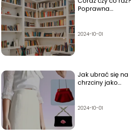
Coraz czy co raz?
Poprawna
pisownia, którą
warto znać
2024-10-01
Jak ubrać się na
chrzciny jako
gość? –
Propozycje
stylizacji
2024-10-01