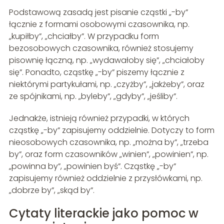
Podstawową zasadą jest pisanie cząstki „-by”
łącznie z formami osobowymi czasownika, np.
„kupiłby”, „chciałby”. W przypadku form
bezosobowych czasownika, również stosujemy
pisownię łączną, np. „wydawałoby się”, „chciałoby
się”. Ponadto, cząstkę „-by” piszemy łącznie z
niektórymi partykułami, np. „czyżby”, „jakżeby”, oraz
ze spójnikami, np. „byleby”, „gdyby”, „jeśliby”.
Jednakże, istnieją również przypadki, w których
cząstkę „-by” zapisujemy oddzielnie. Dotyczy to form
nieosobowych czasownika, np. „można by”, „trzeba
by”, oraz form czasowników „winien”, „powinien”, np.
„powinna by”, „powinien byś”. Cząstkę „-by”
zapisujemy również oddzielnie z przysłówkami, np.
„dobrze by”, „skąd by”.
Cytaty literackie jako pomoc w